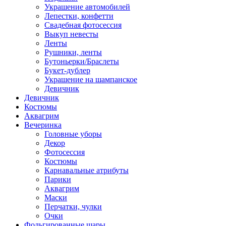
Украшение автомобилей
Лепестки, конфетти
Свадебная фотосессия
Выкуп невесты
Ленты
Рушники, ленты
Бутоньерки/Браслеты
Букет-дублер
Украшение на шампанское
Девичник
Девичник
Костюмы
Аквагрим
Вечеринка
Головные уборы
Декор
Фотосессия
Костюмы
Карнавальные атрибуты
Парики
Аквагрим
Маски
Перчатки, чулки
Очки
Фольгированные шары